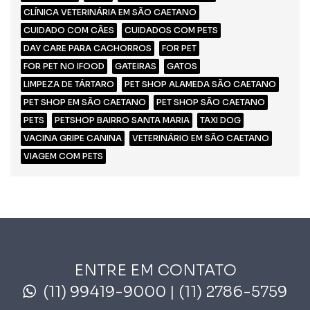
CLÍNICA VETERINÁRIA EM SÃO CAETANO
CUIDADO COM CÃES
CUIDADOS COM PETS
DAY CARE PARA CACHORROS
FOR PET
FOR PET NO IFOOD
GATEIRAS
GATOS
LIMPEZA DE TÁRTARO
PET SHOP ALAMEDA SÃO CAETANO
PET SHOP EM SÃO CAETANO
PET SHOP SÃO CAETANO
PETS
PETSHOP BAIRRO SANTA MARIA
TAXI DOG
VACINA GRIPE CANINA
VETERINÁRIO EM SÃO CAETANO
VIAGEM COM PETS
ENTRE EM CONTATO
(11) 99419-9000
| (11) 2786-5759