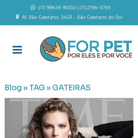
(11) 99419-9000
| (11) 2786-5759
Al. São Caetano, 2423 - São Caetano do Sul
Blog »
TAG » GATEIRAS